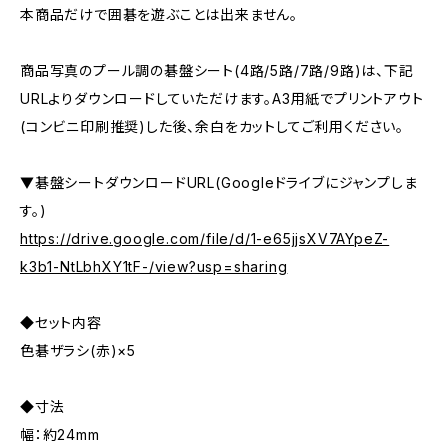
本商品だけで囲碁を遊ぶことは出来ません。
商品写真のプール調の碁盤シート(4路/5路/7路/9路)は、下記
URLよりダウンロードしていただけます。A3用紙でプリントアウト
(コンビニ印刷推奨)した後、余白をカットしてご利用ください。
▼碁盤シートダウンロードURL(Googleドライブにジャンプしま
す。)
https://drive.google.com/file/d/1-e65jjsXV7AYpeZ-
k3b1-NtLbhXY1tF-/view?usp=sharing
◆セット内容
色碁ザラシ(赤)×5
◆寸法
幅：約24mm