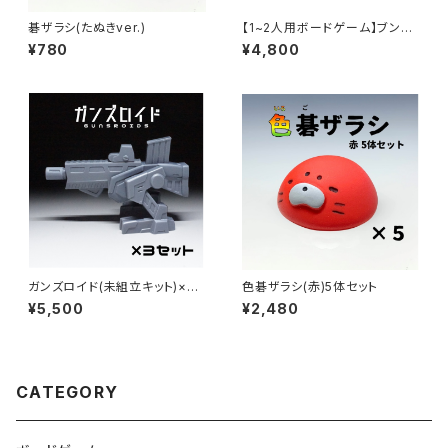
碁ザラシ(たぬきver.)
【1~2人用ボードゲーム】ブンボ
ド
¥780
¥4,800
ガンズロイド(未組立キット)×3
色碁ザラシ(赤)5体セット
体セット
¥5,500
¥2,480
CATEGORY